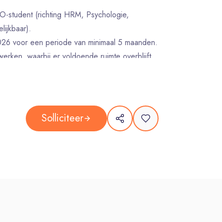
-student (richting HRM, Psychologie,
lijkbaar).
026 voor een periode van minimaal 5 maanden.
rken, waarbij er voldoende ruimte overblijft
 werkhouding: jij ziet kansen en pakt ze.
lands en uitstekende beheersing van het
Solliciteer
n bieden je een vliegende start van je carrière:
op basis van een fulltime stage).
leiding van een ervaren collega, zodat jij je
rmele werksfeer op onze bruisende kantoren in
f kunt zijn en jouw input écht telt.