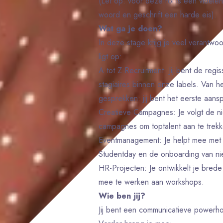
(Let op: voor deze rol is een vloei
woord en geschrift een harde eis).
Wat ga je doen?
In deze stage krijg je veel verantwo
ligt op:
A tot Z Recruitment: Jij bent de regi
stagiaires binnen onze labels. Van h
gesprekken: jij bent het eerste aans
Creatieve Campagnes: Je volgt de n
campagnes om toptalent aan te trekk
Eventmanagement: Je helpt mee met 
Studentday en de onboarding van ni
HR-Projecten: Je ontwikkelt je brede
mee te werken aan workshops.
Wie ben jij?
Jij bent een communicatieve powerho