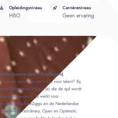
Opleidingsniveau
Carrièreniveau
HBO
Geen ervaring
Media (Amsterdam / Eindhoven)
met mensen en heb je een neus voor talent? Bij
te Recruitment Stagiair(e) die de spil wordt
atie media-experts. Je werkt voor
swagen, VodafoneZiggo en de Nederlandse
e waarden Extraordinary, Open en Optimistic.