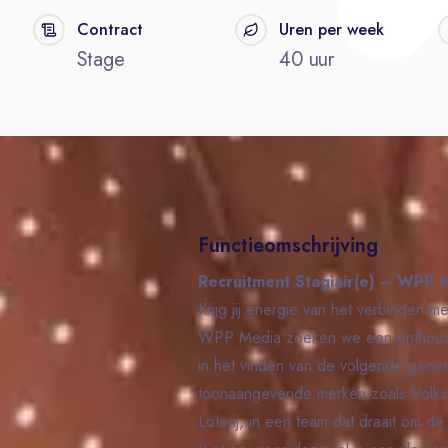
Contract
Uren per week
Stage
40 uur
Functieomschrijving
Recruitment Stagiair(e) – WPP 
Krijg jij energie van het verbinden 
WPP Media zoeken we een enthousias
in het vinden van de volgende gener
toonaangevende merken zoals Volk
Loterij, in een team dat draait om d