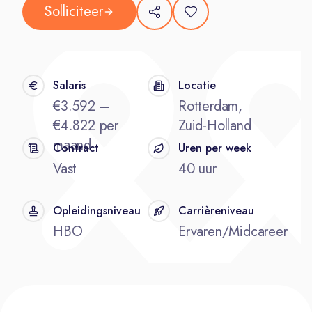
Solliciteer
Salaris
Locatie
€3.592 –
Rotterdam,
€4.822 per
Zuid-Holland
maand
Contract
Uren per week
Vast
40 uur
Opleidingsniveau
Carrièreniveau
HBO
Ervaren/Midcareer