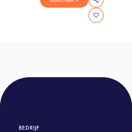
die ooit kind is geweest, weet: het
opgroeien zelf is ook niet altijd even
makkelijk.
Wij zijn er voor de ouders en
verzorgers die vragen hebben. En
voor de kinderen en jongeren die
een beetje steun kunnen gebruiken.
We zijn altijd dichtbij: tijdens de
zwangerschap, op het
consultatiebureau, in de klas en
daarbuiten, tot het moment dat ze 18
worden. Een gezonde en veilige
jeugd voor alle kinderen in
Rotterdam-Rijnmond: daar maken we
ons elke dag sterk voor.
BEDRIJF
Wat ga je doen?