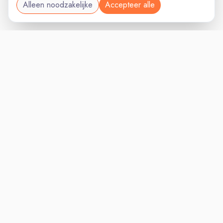
Alleen noodzakelijke
Accepteer alle
OVERHEIDVAC
VACATURELAND
powered by
Inloggen voor Werkgevers
Vacatures
Niches
Werkgevers