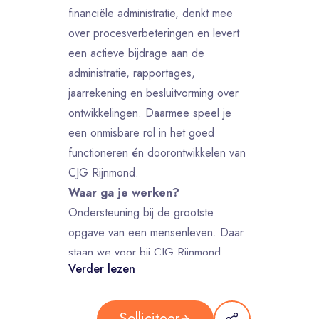
financiële administratie, denkt mee
over procesverbeteringen en levert
een actieve bijdrage aan de
administratie, rapportages,
jaarrekening en besluitvorming over
ontwikkelingen. Daarmee speel je
een onmisbare rol in het goed
functioneren én doorontwikkelen van
CJG Rijnmond.
Waar ga je werken?
Ondersteuning bij de grootste
opgave van een mensenleven. Daar
staan we voor bij CJG Rijnmond.
Verder lezen
Want opvoeden is een
verantwoordelijkheid die soms
overrompelend kan zijn. En iedereen
Solliciteer