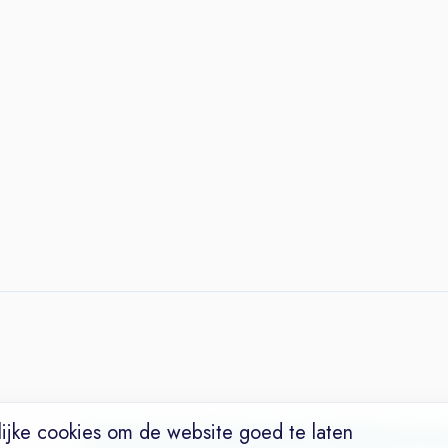
ijke cookies om de website goed te laten
Vacatures
Niches
Werkgevers
Over Ons
Maak een Suc