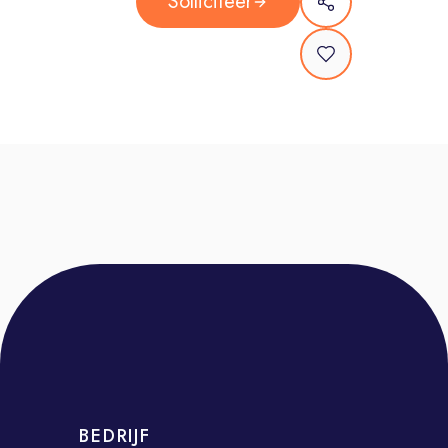
Solliciteer
overtreffen.
Campagneregie: Je behoudt het
overzicht over een gevarieerd
portfolio, bewaakt de strategische
consistentie en stuurt bij voor
maximaal resultaat.
Thought Leadership: Je fungeert als
dé interne en externe expert en deelt
proactief de nieuwste trends en best
practices om je omgeving te
inspireren tot innovatie.
Wie ben jij?
Jij bent een strategisch onderlegde
expert met een scherp commercieel
oog. Verder breng je mee:
BEDRIJF
2 tot 5 jaar werkervaring in een