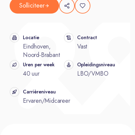
Solliciteer
Locatie
Contract
Eindhoven,
Vast
Noord-Brabant
Uren per week
Opleidingsniveau
40 uur
LBO/VMBO
Carrièreniveau
Ervaren/Midcareer