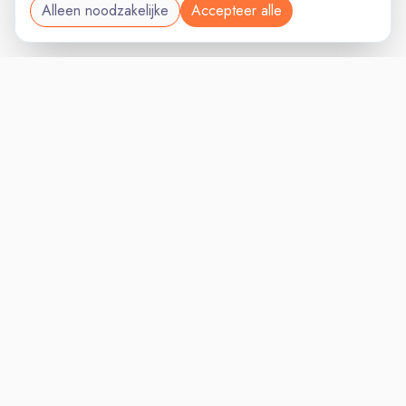
Alleen noodzakelijke
Accepteer alle
OVERHEIDVAC
VACATURELAND
powered by
Inloggen voor Werkgevers
Vacatures
Niches
Werkgevers