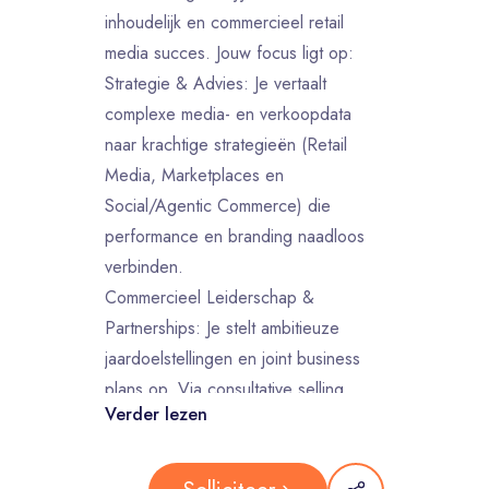
inhoudelijk en commercieel retail
media succes. Jouw focus ligt op:
Strategie & Advies: Je vertaalt
complexe media- en verkoopdata
naar krachtige strategieën (Retail
Media, Marketplaces en
Social/Agentic Commerce) die
performance en branding naadloos
verbinden.
Commercieel Leiderschap &
Partnerships: Je stelt ambitieuze
jaardoelstellingen en joint business
plans op. Via consultative selling
Verder lezen
ontwikkel en presenteer je
innovatieve voorstellen die de
verwachtingen van onze A-merken