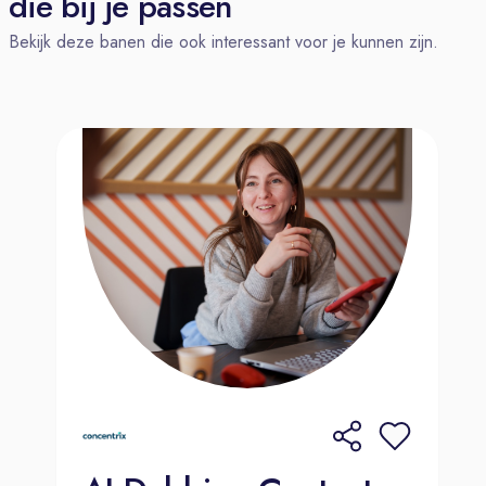
die bij je passen
Salaris & Flexibiliteit: Een
Bekijk deze banen die ook interessant voor je kunnen zijn.
marktconform salaris, de mogelijkheid
om (deels) thuis te werken, flexibele
werktijden en de optie om tijdelijk
vanuit een andere EU-locatie te
werken.
Uitstekende basis: 100%
reiskostenvergoeding, 8%
vakantiegeld en 26 vakantiedagen
(plus de optie om er 9 extra bij te
kopen).
Vergoedingen: €57,50 netto
telefoonvergoeding (BYOD) en €30
netto thuiswerkvergoeding (bij
fulltime) per maand.
Groei & Welzijn: Volop