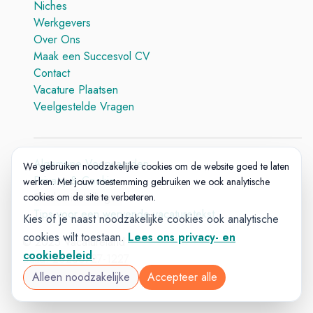
Niches
Werkgevers
Over Ons
Maak een Succesvol CV
Contact
Vacature Plaatsen
Veelgestelde Vragen
Algemene Voorwaarden
We gebruiken noodzakelijke cookies om de website goed te laten
Privacy & Cookie
werken. Met jouw toestemming gebruiken we ook analytische
Cookie-instellingen
cookies om de site te verbeteren.
Tips voor een wervende vacaturetekst
Kies of je naast noodzakelijke cookies ook analytische
cookies wilt toestaan.
Lees ons privacy- en
© 2025 Vacatureland
cookiebeleid
.
Build:
20260727-1227
Alleen noodzakelijke
Accepteer alle