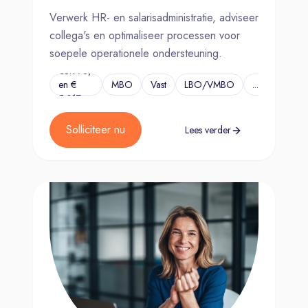
Verwerk HR- en salarisadministratie, adviseer
collega's en optimaliseer processen voor
soepele operationele ondersteuning.
€3.978,-
en €
MBO
Vast
LBO/VMBO
...
5.017,-
Solliciteer nu
Lees verder