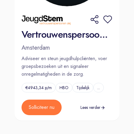
Vertrouwenspersoon Jeugdzorg Noord-Holland (32-36 uur per week)
Amsterdam
Adviseer en steun jeugdhulpcliënten, voer
groepsbezoeken uit en signaleer
onregelmatigheden in de zorg.
€4943,34 p/m
HBO
Tijdelijk
...
Solliciteer nu
Lees verder