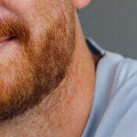
CV en b
vacature
sollicit
Upload je CV