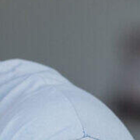
eheer al je
s, job-alerts en
aties op één plek.
Maak een succesvol CV