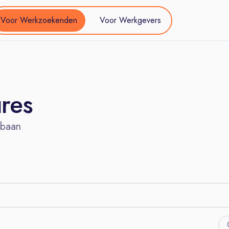
Voor Werkzoekenden
Voor Werkgevers
ures
 baan