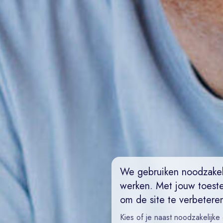
We gebruiken noodzakel
werken. Met jouw toest
om de site te verbetere
Kies of je naast noodzakelijke