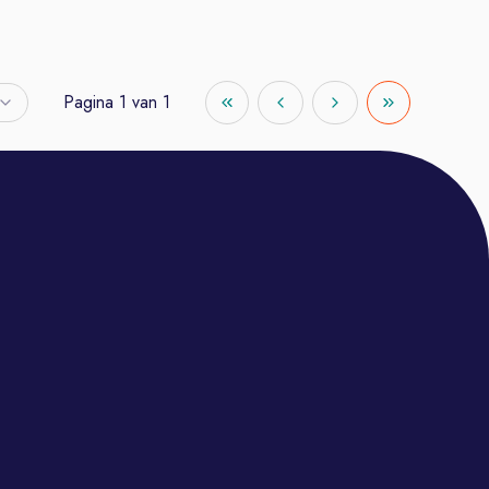
Pagina
1
van
1