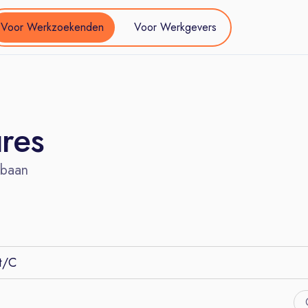
Voor Werkzoekenden
Voor Werkgevers
ures
 baan