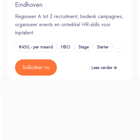
Eindhoven
Regisseer A tot Z recruitment, bedenk campagnes,
organiseer events en ontwikkel HR-skills voor
toptalent.
€450,- per maand
HBO
Stage
Starter
...
Solliciteer nu
Lees verder