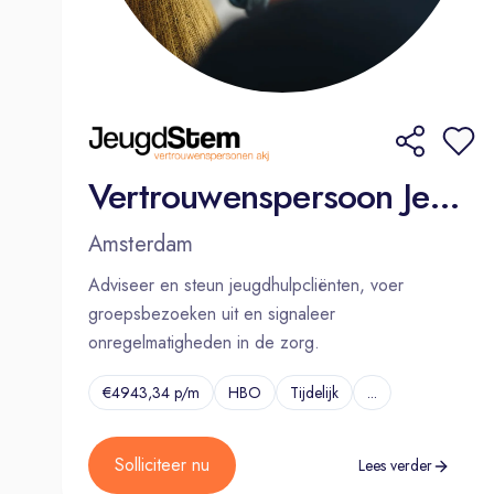
Vertrouwenspersoon Jeugdzorg Noord-Holland (32-36 uur per week)
Amsterdam
Adviseer en steun jeugdhulpcliënten, voer
groepsbezoeken uit en signaleer
onregelmatigheden in de zorg.
€4943,34 p/m
HBO
Tijdelijk
...
Solliciteer nu
Lees verder