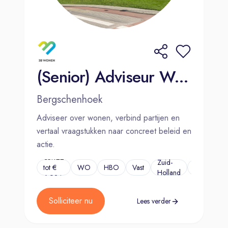
(Senior) Adviseur Wonen
Bergschenhoek
Adviseer over wonen, verbind partijen en
vertaal vraagstukken naar concreet beleid en
actie.
€5.122
Zuid-
tot €
WO
HBO
Vast
...
Holland
6.924
Solliciteer nu
Lees verder