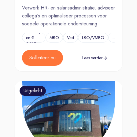
Verwerk HR- en salarisadministratie, adviseer
collega's en optimaliseer processen voor
soepele operationele ondersteuning.
€3.978,-
en €
MBO
Vast
LBO/VMBO
...
5.017,-
Solliciteer nu
Lees verder
Uitgelicht