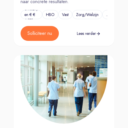
naar concrete resultaten.
€4.627,-
en € €
HBO
Vast
Zorg/Welzijn
...
6.171,-
Solliciteer nu
Lees verder