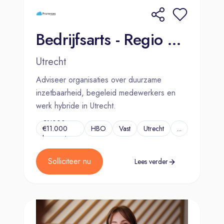
Bedrijfsarts - Regio Utrecht
Utrecht
Adviseer organisaties over duurzame
inzetbaarheid, begeleid medewerkers en
werk hybride in Utrecht.
€9.000 –
€11.000
HBO
Vast
Utrecht
...
bruto p/m
Solliciteer nu
Lees verder