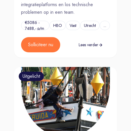
integratieplatforms en los technische
problemen op in een team.
€5086 -
HBO
Vast
Utrecht
...
7488,- p/m
Solliciteer nu
Lees verder
Uitgelicht