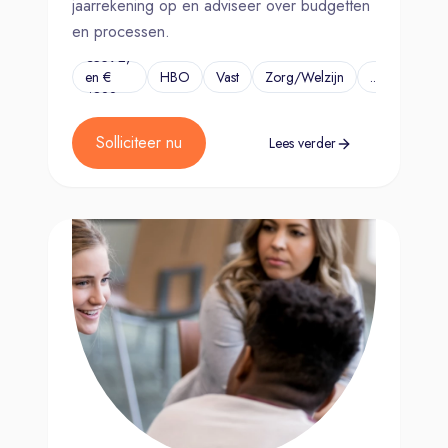
jaarrekening op en adviseer over budgetten
en processen.
€3592,-
en €
HBO
Vast
Zorg/Welzijn
...
4822,-
Solliciteer nu
Lees verder