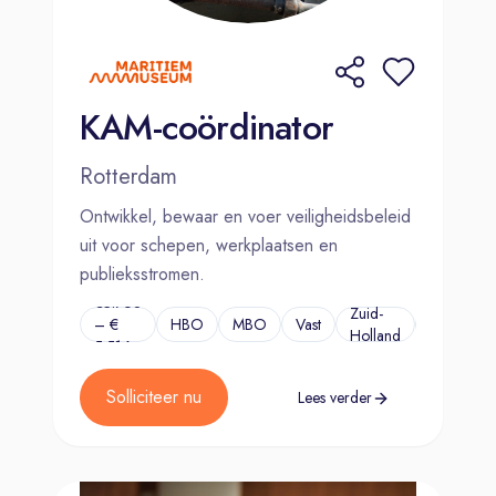
KAM-coördinator
Rotterdam
Ontwikkel, bewaar en voer veiligheidsbeleid
uit voor schepen, werkplaatsen en
publieksstromen.
€3.768
Zuid-
– €
HBO
MBO
Vast
...
Holland
5.516
Solliciteer nu
Lees verder