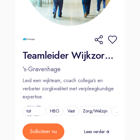
Teamleider Wijkzorg | Den Haag | 32 uur
's-Gravenhage
Leid een wijkteam, coach collega’s en
verbeter zorgkwaliteit met verpleegkundige
expertise.
€3.772,-
tot
HBO
Vast
Zorg/Welzijn
...
€5.413,-
Solliciteer nu
Lees verder