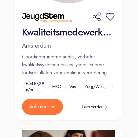
Kwaliteitsmedewerker (32 uur p.w.)
Amsterdam
Coördineer interne audits, verbeter
kwaliteitssystemen en analyseer externe
toetsresultaten voor continue verbetering.
€5410,39
HBO
Vast
Zorg/Welzijn
...
p/m
Solliciteer nu
Lees verder