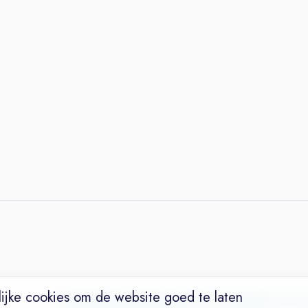
ijke cookies om de website goed te laten
Vacatures
Niches
Werkgevers
Over Ons
Maak een Suc